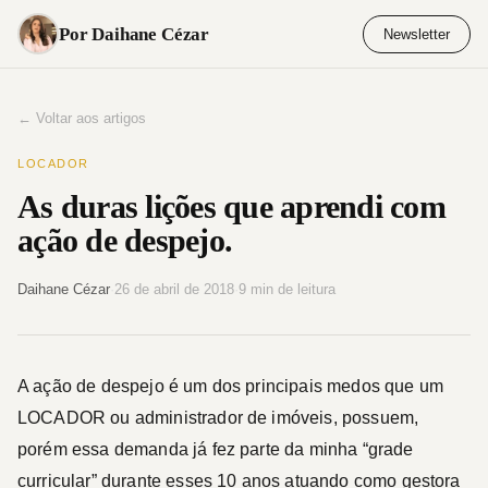
Pular
Por Daihane Cézar
Newsletter
para
o
conteúdo
← Voltar aos artigos
LOCADOR
As duras lições que aprendi com
ação de despejo.
Daihane Cézar
·
26 de abril de 2018
·
9 min de leitura
A ação de despejo é um dos principais medos que um
LOCADOR ou administrador de imóveis, possuem,
porém essa demanda já fez parte da minha “grade
curricular” durante esses 10 anos atuando como gestora