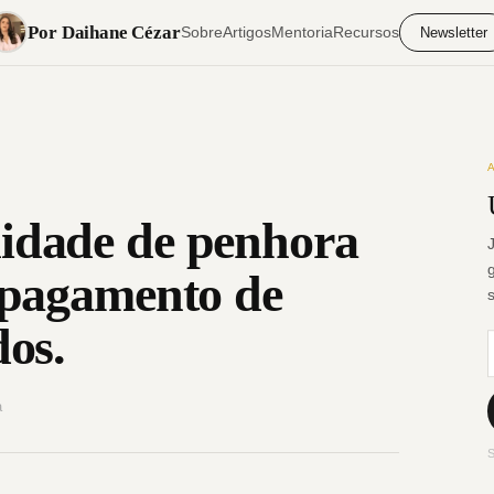
Por Daihane Cézar
Sobre
Artigos
Mentoria
Recursos
Newsletter
idade de penhora
a pagamento de
dos.
a
S