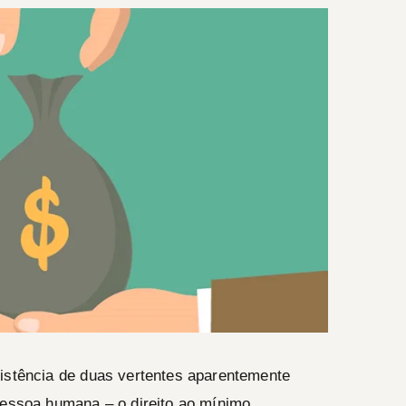
xistência de duas vertentes aparentemente
pessoa humana – o direito ao mínimo