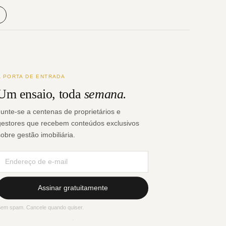
A PORTA DE ENTRADA
Um ensaio, toda
semana.
Junte-se a centenas de proprietários e
gestores que recebem conteúdos exclusivos
sobre gestão imobiliária.
Assinar gratuitamente
em spam. Cancele quando quiser.
·