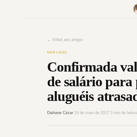
Pular
para
o
conteúdo
← Voltar aos artigos
MERCADO
Confirmada val
de salário par
aluguéis atrasa
Daihane Cézar
·
24 de maio de 2017
·
3 min de leitur