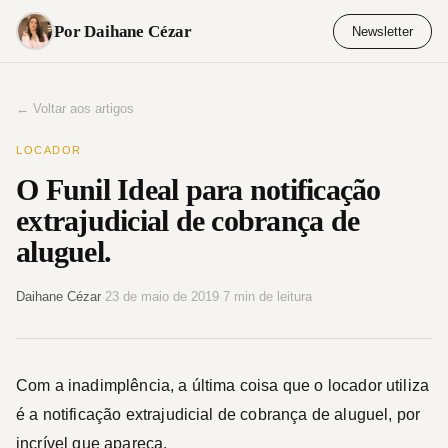
Pular
Por Daihane Cézar
Newsletter
para
o
conteúdo
← Voltar aos artigos
LOCADOR
O Funil Ideal para notificação
extrajudicial de cobrança de
aluguel.
Daihane Cézar
·
23 de maio de 2019
·
7 min de leitura
Com a inadimplência, a última coisa que o locador utiliza
é a notificação extrajudicial de cobrança de aluguel, por
incrível que apareça.