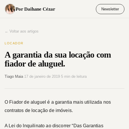
Pular
Por Daihane Cézar
Newsletter
para
o
conteúdo
← Voltar aos artigos
LOCADOR
A garantia da sua locação com
fiador de aluguel.
Tiago Maia
·
17 de janeiro de 2019
·
5 min de leitura
O Fiador de aluguel é a garantia mais utilizada nos
contratos de locação de imóveis.
A Lei do Inquilinato ao discorrer “Das Garantias