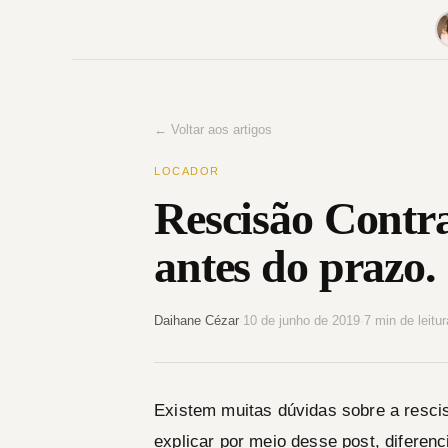
Pular
para
o
conteúdo
← Voltar aos artigos
LOCADOR
Rescisão Contra
antes do prazo.
Daihane Cézar
·
10 de junho de 2019
·
7 min de leitur
Existem muitas dúvidas sobre a rescis
explicar por meio desse post, diferen