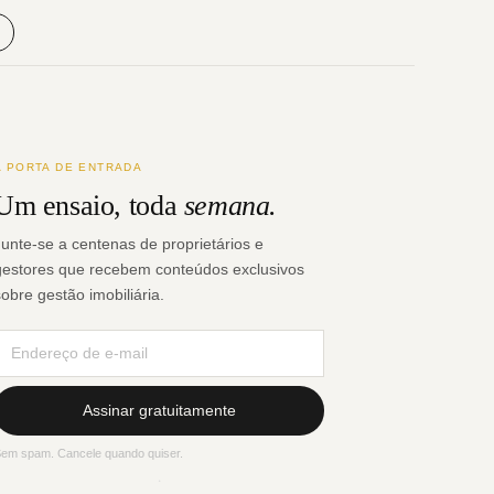
A PORTA DE ENTRADA
Um ensaio, toda
semana.
Junte-se a centenas de proprietários e
gestores que recebem conteúdos exclusivos
sobre gestão imobiliária.
Assinar gratuitamente
em spam. Cancele quando quiser.
·