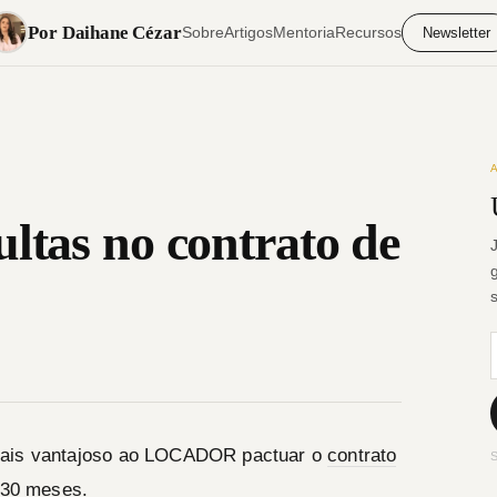
Por Daihane Cézar
Sobre
Artigos
Mentoria
Recursos
Newsletter
ltas no contrato de
ais vantajoso ao
LOCADOR
pactuar o
contrato
S
e 30 meses.