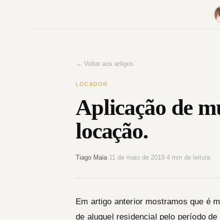
Pular
para
o
conteúdo
← Voltar aos artigos
LOCADOR
Aplicação de mu
locação.
Tiago Maia
·
11 de maio de 2019
·
4 min de leitura
Em artigo anterior mostramos que é m
de aluguel residencial pelo período d