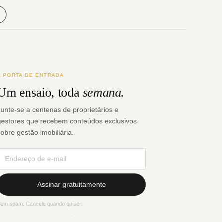
A PORTA DE ENTRADA
Um ensaio, toda
semana.
Junte-se a centenas de proprietários e
gestores que recebem conteúdos exclusivos
sobre gestão imobiliária.
Assinar gratuitamente
em spam. Cancele quando quiser.
·