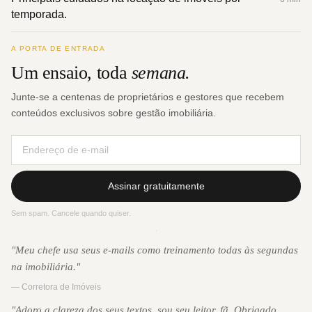
temporada.
A PORTA DE ENTRADA
Um ensaio, toda
semana.
Junte-se a centenas de proprietários e gestores que recebem
conteúdos exclusivos sobre gestão imobiliária.
Assinar gratuitamente
Sem spam. Cancele quando quiser.
·
"Meu chefe usa seus e-mails como treinamento todas às segundas
na imobiliária."
— Corretora de Imóveis
"Adoro a clareza dos seus textos, sou seu leitor, fã. Obrigado