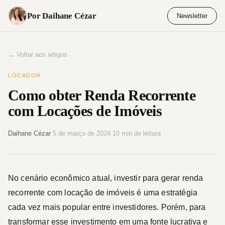
Pular
Por Daihane Cézar
Newsletter
para
o
conteúdo
← Voltar aos artigos
LOCADOR
Como obter Renda Recorrente
com Locações de Imóveis
Daihane Cézar
·
5 de março de 2024
·
10 min de leitura
No cenário econômico atual, investir para gerar renda
recorrente com locação de imóveis é uma estratégia
cada vez mais popular entre investidores. Porém, para
transformar esse investimento em uma fonte lucrativa e