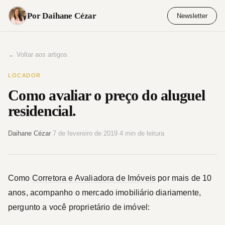
Pular
Por Daihane Cézar
Newsletter
para
o
conteúdo
← Voltar aos artigos
LOCADOR
Como avaliar o preço do aluguel
residencial.
Daihane Cézar
·
7 de fevereiro de 2019
·
4 min de leitura
Como
Corretora e Avaliadora de Imóveis
por mais de 10
anos, acompanho o mercado imobiliário diariamente,
pergunto a você proprietário de imóvel: