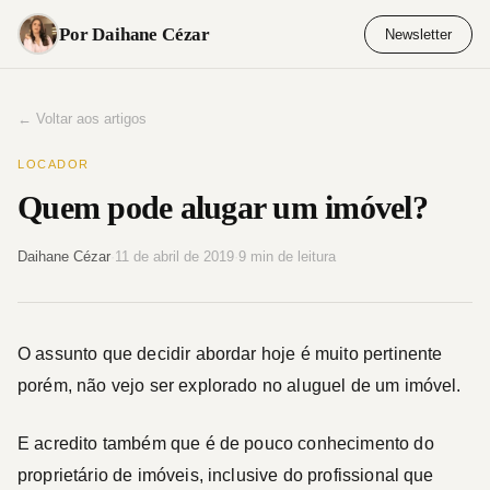
Pular
Por Daihane Cézar
Newsletter
para
o
conteúdo
← Voltar aos artigos
LOCADOR
Quem pode alugar um imóvel?
Daihane Cézar
·
11 de abril de 2019
·
9 min de leitura
O assunto que decidir abordar hoje é muito pertinente
porém, não vejo ser explorado no aluguel de um imóvel.
E acredito também que é de pouco conhecimento do
proprietário de imóveis, inclusive do profissional que