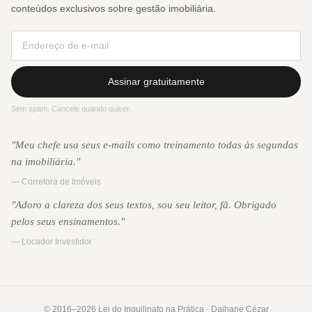
conteúdos exclusivos sobre gestão imobiliária.
Assinar gratuitamente
Sem spam. Cancele quando quiser.
·
"Meu chefe usa seus e-mails como treinamento todas às segundas
na imobiliária."
— Corretora de Imóveis
"Adoro a clareza dos seus textos, sou seu leitor, fã. Obrigado
pelos seus ensinamentos."
— Locador Investidor
© 2016–2026 Lei do Inquilinato na Prática · Daihane Cézar