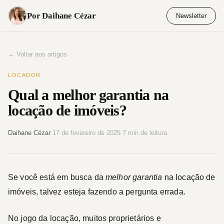
Pular
Por Daihane Cézar
Newsletter
para
o
conteúdo
← Voltar aos artigos
LOCADOR
Qual a melhor garantia na
locação de imóveis?
Daihane Cézar
·
17 de fevereiro de 2025
·
7 min de leitura
Se você está em busca da
melhor garantia
na locação de
imóveis, talvez esteja fazendo a pergunta errada.
No jogo da locação, muitos proprietários e