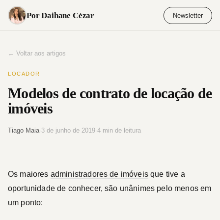
Pular
Por Daihane Cézar
Newsletter
para
o
conteúdo
← Voltar aos artigos
LOCADOR
Modelos de contrato de locação de
imóveis
Tiago Maia
·
3 de junho de 2019
·
4 min de leitura
Os maiores
administradores de imóveis
que tive a
oportunidade de conhecer, são unânimes pelo menos em
um ponto: