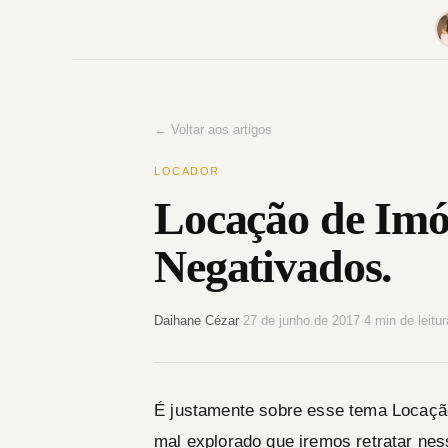
Pular
para
o
conteúdo
← Voltar aos artigos
LOCADOR
Locação de Imó
Negativados.
Daihane Cézar
·
27 de junho de 2017
·
4 min de leitur
É justamente sobre esse tema Locaçã
mal explorado que iremos retratar ness