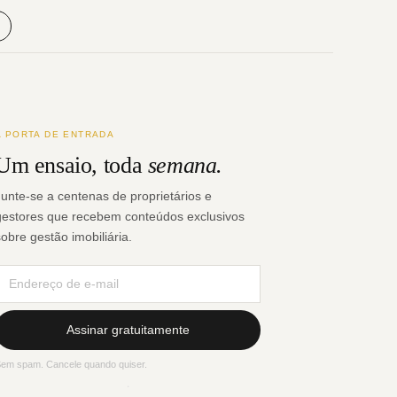
A PORTA DE ENTRADA
Um ensaio, toda
semana.
Junte-se a centenas de proprietários e
gestores que recebem conteúdos exclusivos
sobre gestão imobiliária.
Assinar gratuitamente
em spam. Cancele quando quiser.
·