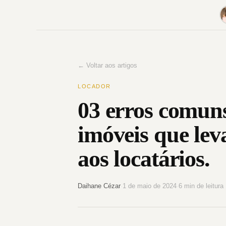
Pular
para
o
conteúdo
← Voltar aos artigos
LOCADOR
03 erros comuns
imóveis que lev
aos locatários.
Daihane Cézar
·
1 de maio de 2024
·
6 min de leitura