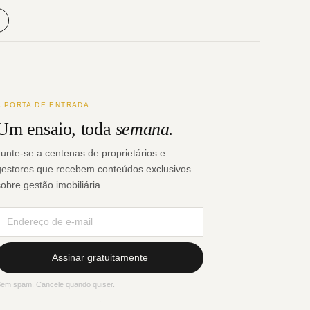
A PORTA DE ENTRADA
Um ensaio, toda
semana.
Junte-se a centenas de proprietários e
gestores que recebem conteúdos exclusivos
sobre gestão imobiliária.
Assinar gratuitamente
em spam. Cancele quando quiser.
·