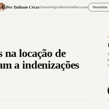
Por Daihane Cézar
Sobre
Artigos
Mentoria
Recursos
Newsletter
 na locação de
am a indenizações
S